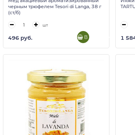
Мед акациевый ароматизированный
Инжир
черным трюфелем Tesori di Langa, 38 г
TARTUF
(ст/б)
шт
В корзину
496 руб.
1 58