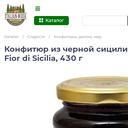
Каталог
Каталог
/
Сладости
/
Конфитюры, джемы, мед
Конфитюр из черной сицил
Fior di Sicilia, 430 г