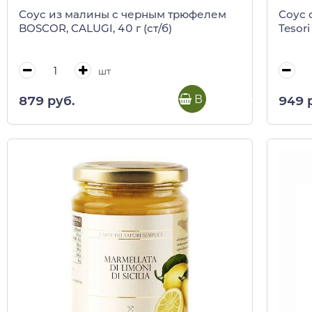
Соус из малины с черным трюфелем
Соус 
BOSCOR, CALUGI, 40 г (ст/б)
Tesori
шт
В корзину
879 руб.
949 