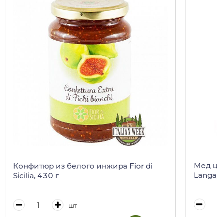
Мед ц
Конфитюр из белого инжира Fior di
Langa,
Sicilia, 430 г
шт