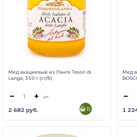
Мед акациевый из Ланге Tesori di
Мед а
Langa, 350 г (ст/б)
BOSCO
шт
В корзину
2 682 руб.
1 22