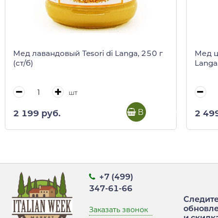
Мед лавандовый Tesori di Langa, 250 г
Мед ц
(ст/б)
Langa,
шт
В корзину
2 199 руб.
2 49
+7 (499)
347-61-66
Следите
обновл
Заказать звонок
и скидк