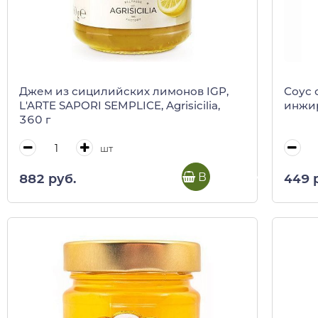
Джем из сицилийских лимонов IGP,
Соус 
L'ARTE SAPORI SEMPLICE, Agrisicilia,
инжира
360 г
шт
В корзину
882 руб.
449 