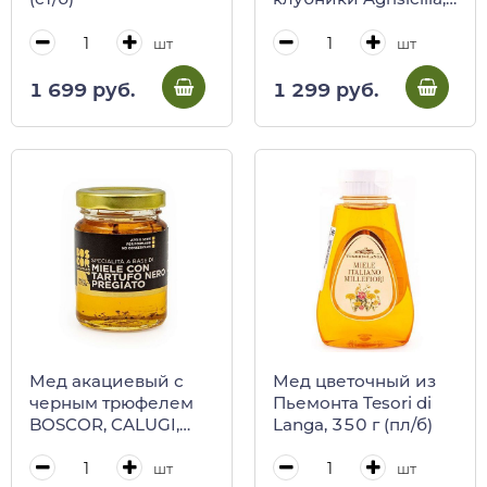
360 г
шт
шт
1 299 руб.
1 699 руб.
Мед акациевый с
Мед цветочный из
черным трюфелем
Пьемонта Tesori di
BOSCOR, CALUGI,
Langa, 350 г (пл/б)
120 г (ст/б)
шт
шт