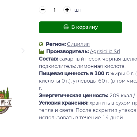
шт
В корзину
Регион:
Сицилия
Производитель:
Agrisicilia Srl
Состав:
сахарный песок, черная шелк
подкислитель: лимонная кислота.
Пищевая ценность в 100 г:
жиры 0 г.
кислоты 0 г.), углеводы 60 г. (в том числ
г.
Энергетическая ценность:
209 ккал /
Условия хранения:
хранить в сухом п
тепла и света. После вскрытия упаков
использовать в течение 14 дней.