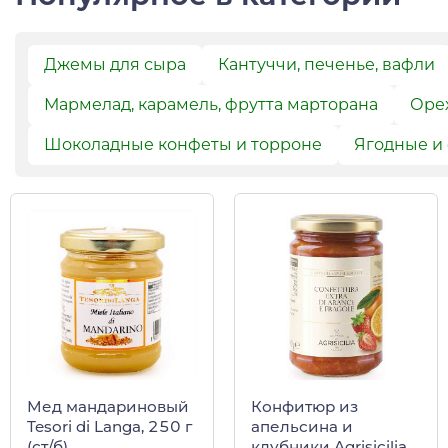
Джемы для сыра
Кантуччи, печенье, вафли
Мармелад, карамель, фрутта марторана
Орех
Шоколадные конфеты и торроне
Ягодные и
Конфитюр из
Мед мандариновый
апельсина и
Tesori di Langa, 250 г
клубники Agrisicilia,
(ст/б)