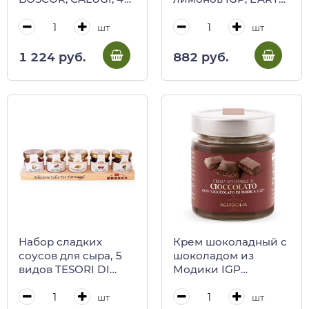
г (ст/б)
SAPORI SEMPLICE,
Agrisicilia, 360 г
шт
шт
1 224 руб.
882 руб.
Набор сладких
Крем шоколадный с
соусов для сыра, 5
шоколадом из
видов TESORI DI
Модики IGP
LANGA, BREZZO, 198
Agrisicilia, 200 г
г (ст/б на
шт
шт