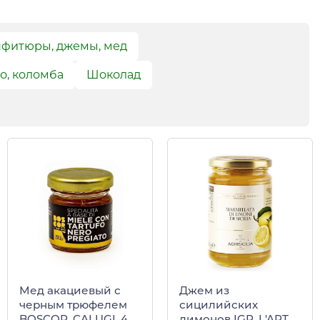
фитюры, джемы, мед
о, коломба
Шоколад
Мед акациевый с
Джем из
черным трюфелем
сицилийских
BOSCOR, CALUGI, 40
лимонов IGP, L'ARTE