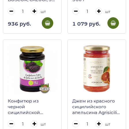
г (ст/б)
шт
шт
936 руб.
1 079 руб.
Конфитюр из
Джем из красного
черной
сицилийского
сицилийской
апельсина Agrisicilia,
шелковицы Fior di
360 г
Sicilia, 430 г
шт
шт