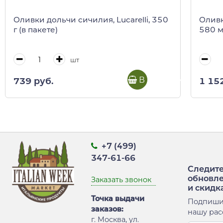
Оливки дольчи сичилия, Lucarelli, 350
Оливк
г (в пакете)
580 
шт
В корзину
739 руб.
1 15
+7 (499)
347-61-66
Следите
обновл
Заказать звонок
и скидк
Точка выдачи
Подпиши
заказов:
нашу рас
г. Москва, ул.