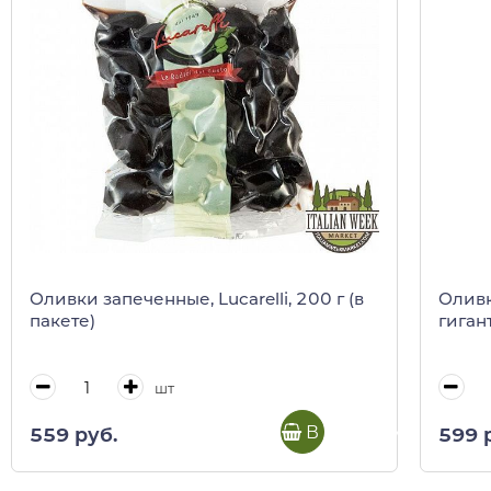
Оливки запеченные, Lucarelli, 200 г (в
Оливк
пакете)
гигант
шт
В корзину
559 руб.
599 