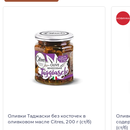
НОВИНКА
Оливки Таджаски без косточек в
Олив
оливковом масле Citres, 200 г (ст/б)
содер
(ст/б)