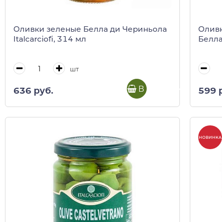
Оливки зеленые Белла ди Чериньола
Оливк
Italcarciofi, 314 мл
Белла 
шт
В корзину
636 руб.
599 
НОВИНКА