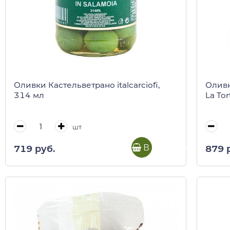
Оливки Кастельветрано italcarciofi,
Оливк
314 мл
La Tor
шт
В корзину
719 руб.
879 