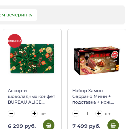
ем вечеринку
НОВИНКА
Ассорти
Набор Хамон
шоколадных конфет
Серрано Мини +
BUREAU ALICE,
подставка + нож,
VENCHI, 230 г
окорок
(подарочная карт/
сыровяленый Pont,
шт
шт
кор, коллекция
1 кг
«Рождественская
6 299 руб.
7 499 руб.