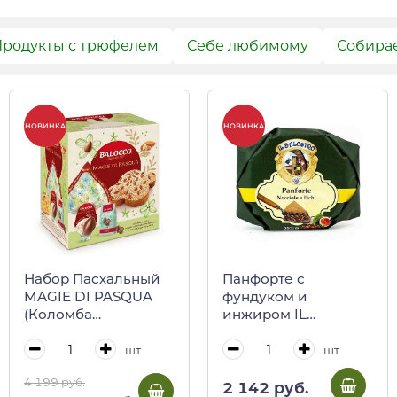
родукты с трюфелем
Себе любимому
Собира
-10%
НОВИНКА
НОВИНКА
Панфорте с
Набор Пасхальный
фундуком и
MAGIE DI PASQUA
инжиром IL
(Коломба
BALESTRO, 250 г
классическая 500 г,
(бум/уп)
Яйцо шоколадное с
шт
шт
сюрпризом 150 г,
4 199 руб.
Яица шоколадные
2 142 руб.