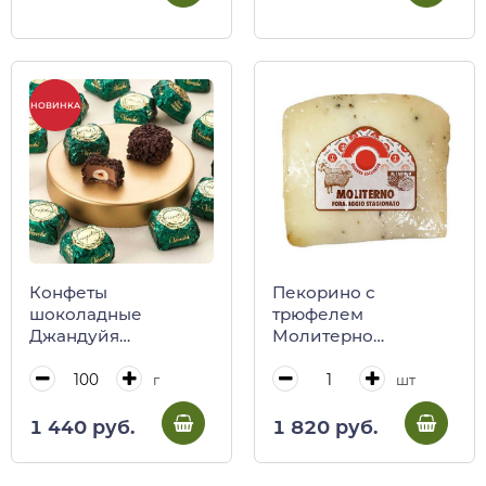
Алиса»)
НОВИНКА
Конфеты
Пекорино с
шоколадные
трюфелем
Джандуйя
Молитерно
CHOCOVIAR
порционный, 200 г
SELECTION, VENCHI,
г
шт
весовые
1 440 руб.
1 820 руб.