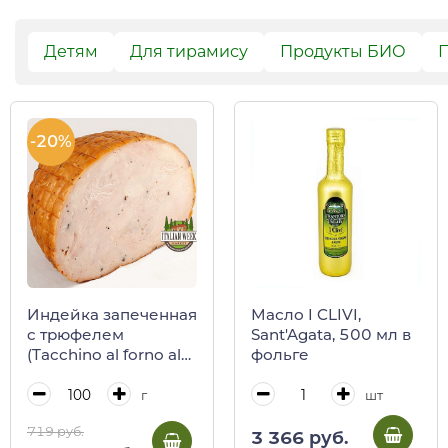
Детям
Для тирамису
Продукты БИО
П
-20%
Индейка запеченная
Масло I CLIVI,
c трюфелем
Sant'Agata, 500 мл в
(Tacchino al forno al
фольге
tartufo)
г
шт
719 руб.
3 366 руб.