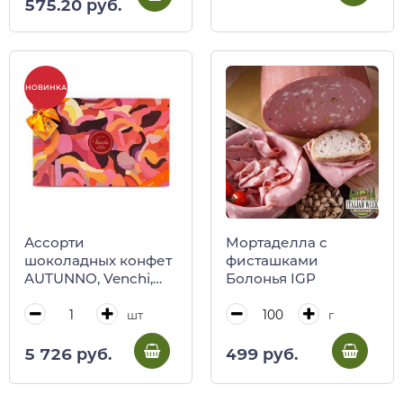
575.20 руб.
НОВИНКА
Ассорти
Мортаделла с
шоколадных конфет
фисташками
AUTUNNO, Venchi,
Болонья IGP
230 г (подарочная
карт/кор)
шт
г
5 726 руб.
499 руб.