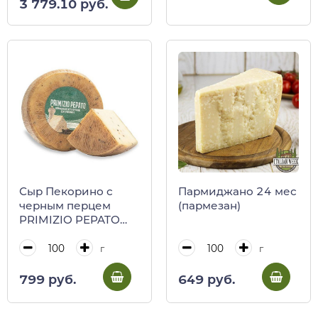
3 779.10 руб.
125 г), Balocco, 850 г
Сыр Пекорино с
Пармиджано 24 мес
черным перцем
(пармезан)
PRIMIZIO PEPATO
Биопек
г
г
799 руб.
649 руб.