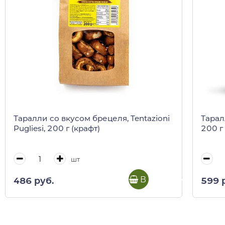
Таралли со вкусом брецеля, Tentazioni
Таралл
Pugliesi, 200 г (крафт)
200 г
шт
В корзину
486 руб.
599 