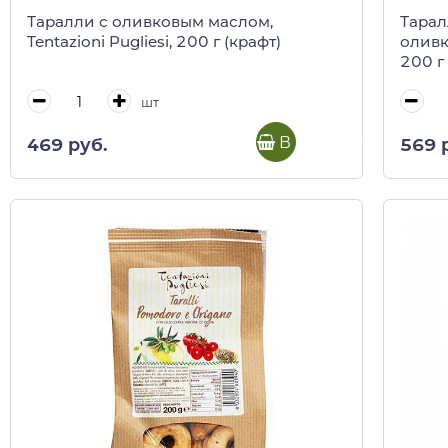
Таралли с оливковым маслом,
Тарал
Tentazioni Pugliesi, 200 г (крафт)
оливк
200 г
шт
В корзину
469 руб.
569 