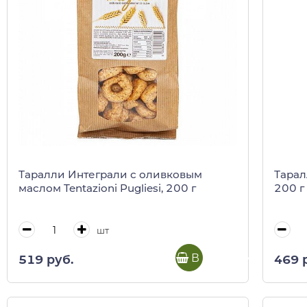
Таралли Интеграли с оливковым
Таралл
маслом Tentazioni Pugliesi, 200 г
200 г
шт
В корзину
519 руб.
469 