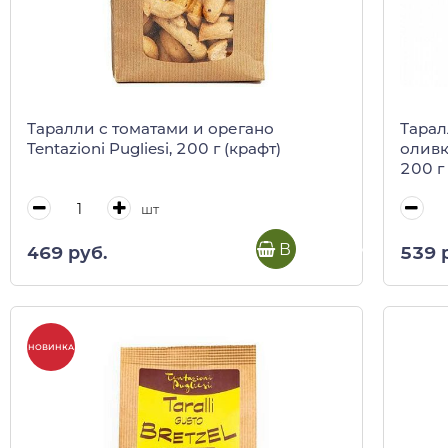
Таралли с томатами и орегано
Тарал
Tentazioni Pugliesi, 200 г (крафт)
оливк
200 г
шт
В корзину
469 руб.
539 
НОВИНКА