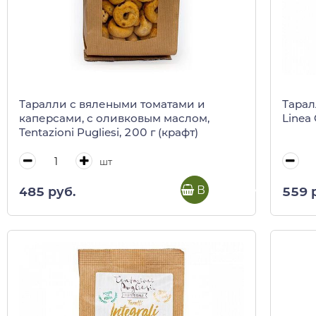
Таралли с вялеными томатами и
Тарал
каперсами, с оливковым маслом,
Linea 
Tentazioni Pugliesi, 200 г (крафт)
шт
В корзину
485 руб.
559 