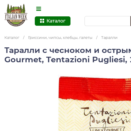
Каталог
Каталог
/
Гриссини, чипсы, хлебцы, галеты
/
Таралли
Таралли с чесноком и остры
Gourmet, Tentazioni Pugliesi,