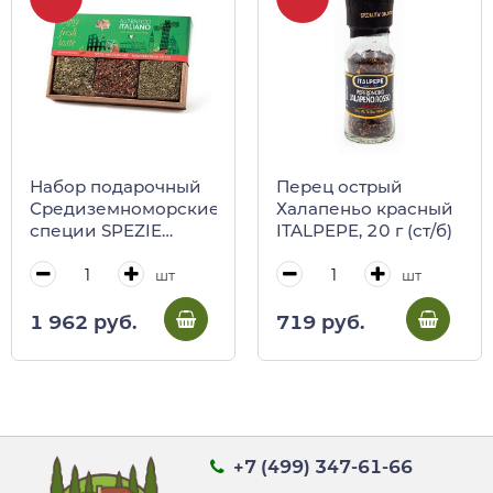
Набор подарочный
Перец острый
Средиземноморские
Халапеньо красный
специи SPEZIE
ITALPEPE, 20 г (ст/б)
MEDITERRANEE,
Antico Pastificio
шт
шт
Umbro
1 962 руб.
719 руб.
+7 (499) 347-61-66