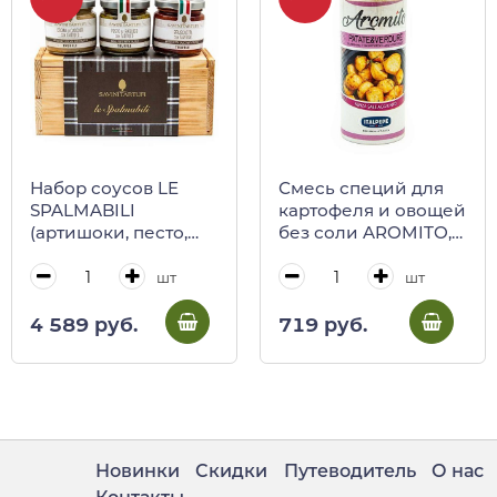
Набор соусов LE
Смесь специй для
SPALMABILI
картофеля и овощей
(артишоки, песто,
без соли AROMITO,
брускетта), SAVINI
ITALPEPE, 50 г (пл/б)
TARTUFI
шт
шт
4 589 руб.
719 руб.
Новинки
Скидки
Путеводитель
О нас