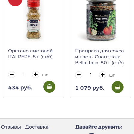
Орегано листовой
Приправа для соуса
ITALPEPE, 8 г (ст/б)
и пасты Спагеттата
Bella Italia, 80 г (ст/б)
шт
шт
434 руб.
1 079 руб.
Отзывы
Доставка
Давайте дружить: