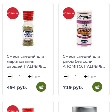
НОВИНКА
НОВИНКА
Смесь специй для
Смесь специй для
маринования
рыбы без соли
овощей ITALPEPE,
AROMITO, ITALPEPE,
18 г (ст/б)
50 г (пл/б)
шт
шт
494 руб.
719 руб.
НОВИНКА