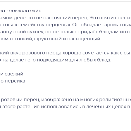
ка горьковатый».
ом деле это не настоящий перец. Это почти спелые я
ося к семейству перцевых. Он обладает ароматным 
нцузской кухне», он не только придаёт блюдам инт
аромат тонкий, фруктовый и насыщенный.
ий вкус розового перца хорошо сочетается как с сы
отка делает его подходящим для любых блюд.
 и свежий
го персика
т розовый перец, изображено на многих религиозных
 этого растения использовались в лечебных целях в