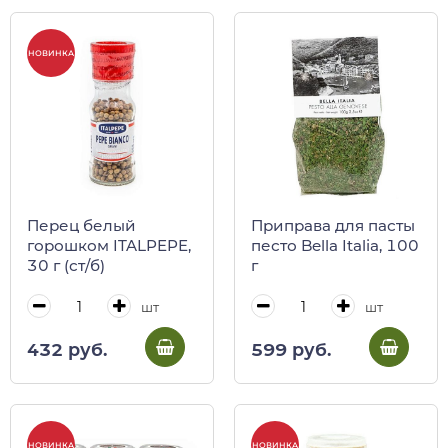
НОВИНКА
Перец белый
Приправа для пасты
горошком ITALPEPE,
песто Bella Italia, 100
30 г (ст/б)
г
шт
шт
432 руб.
599 руб.
НОВИНКА
НОВИНКА