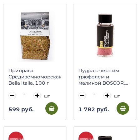
Приправа
Пудра с черным
Средиземноморская
трюфелем и
Bella Italia, 100 г
малиной BOSCOR,
CALUGI, 35 г (ст/бут)
шт
шт
599 руб.
1 782 руб.
НОВИНКА
НОВИНКА