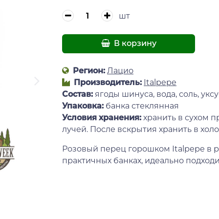
шт
В корзину
Регион:
Лацио
Производитель:
Italpepe
Состав:
ягоды шинуса, вода, соль, укс
Упаковка:
банка стеклянная
Условия хранения:
хранить в сухом 
лучей. После вскрытия хранить в хол
Розовый перец горошком Italpepe в р
практичных банках, идеально подход