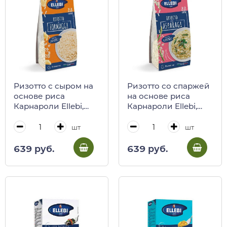
Ризотто с сыром на
Ризотто со спаржей
основе риса
на основе риса
Карнароли Ellebi,
Карнароли Ellebi,
175 г
175 г
шт
шт
639 руб.
639 руб.