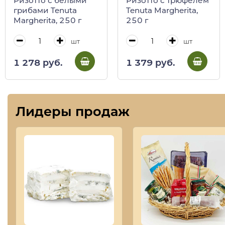
Ризотто с белыми
Ризотто с трюфелем
грибами Tenuta
Tenuta Margherita,
Margherita, 250 г
250 г
шт
шт
1 278 руб.
1 379 руб.
Лидеры продаж