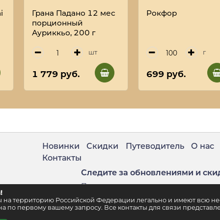
i
Грана Падано 12 мес
Рокфор
порционный
Ауриккьо, 200 г
шт
г
1 779 руб.
699 руб.
Новинки
Скидки
Путеводитель
О нас
Контакты
Следите за обновлениями и ски
Подпишитесь на нашу рассылку
!
. 2
ены на территорию Российской Федерации легально и имеют всю 
а по первому вашему запросу. Все контакты для связи представле