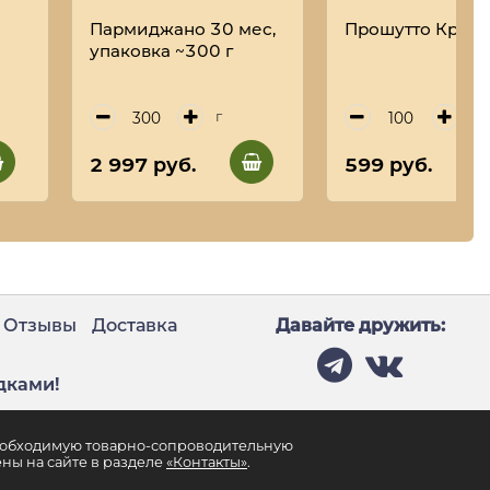
Пармиджано 30 мес,
Прошутто Крудо
упаковка ~300 г
г
г
2 997 руб.
599 руб.
Отзывы
Доставка
Давайте дружить:
дками!
необходимую товарно-сопроводительную
ны на сайте в разделе
«Контакты»
.