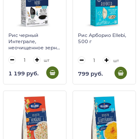
Рис черный
Рис Арборио Ellebi,
Интеграле,
500 г
неочищенное зерно
Ellebi, 500 г
шт
шт
1 199 руб.
799 руб.