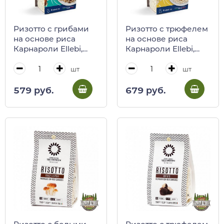
Ризотто с грибами
Ризотто с трюфелем
на основе риса
на основе риса
Карнароли Ellebi,
Карнароли Ellebi,
175 г
175 г
шт
шт
579 руб.
679 руб.