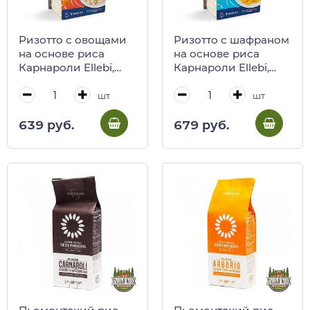
Ризотто с овощами
Ризотто с шафраном
на основе риса
на основе риса
Карнароли Ellebi,
Карнароли Ellebi,
175 г
175 г
шт
шт
639 руб.
679 руб.