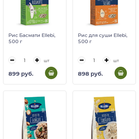
Рис Басмати Ellebi,
Рис для суши Ellebi,
500 г
500 г
шт
шт
899 руб.
898 руб.