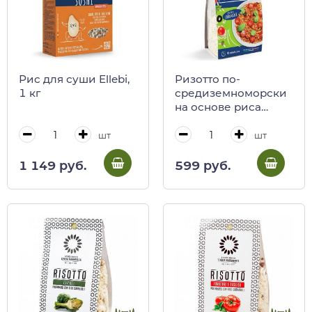
Рис для суши Ellebi,
Ризотто по-
1 кг
средиземноморски
на основе риса
Карнароли Ellebi,
175 г
шт
шт
1 149 руб.
599 руб.