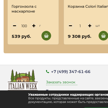
Горгонзола с
Корзина Colori Italian
маскарпоне
г
шт
539 руб.
9 308 руб.
+7 (499) 347-61-66
Заказать звонок
Точка выдачи заказов:
Уважаемые сотрудники надзирающих органов
г. Москва, ул. Воздвиженка д. 9 стр
Все продукты, представленные на сайте, ввез
документацию, которая может быть предоставлен