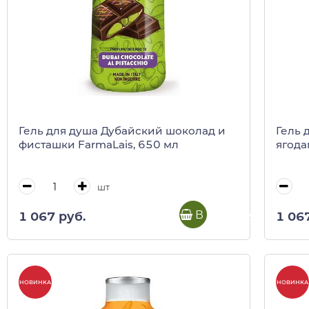
Гель для душа Дубайский шоколад и
Гель 
фисташки FarmaLais, 650 мл
ягода
шт
В корзину
1 067 руб.
1 06
НОВИНКА
НОВИНКА