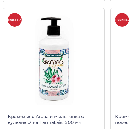
НОВИНКА
НОВИНКА
Крем-мыло Агава и мыльнянка с
Крем-
вулкана Этна FarmaLais, 500 мл
помел