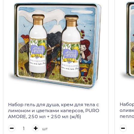
Набор
Набор гель для душа, крем для тела с
оливк
лимоном и цветками каперсов, PURO
пепло
AMORE, 250 мл + 250 мл (ж/б)
мл (ж/
шт