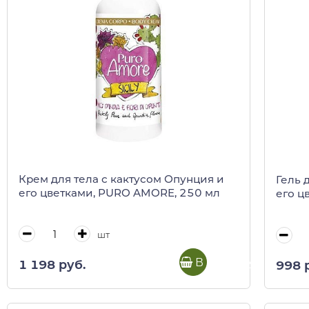
Крем для тела с кактусом Опунция и
Гель 
его цветками, PURO AMORE, 250 мл
его ц
шт
В корзину
1 198 руб.
998 