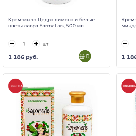
Крем-мыло Цедра лимона и белые
Крем-
цветы лавра FarmaLais, 500 мл
минда
шт
В корзину
1 186 руб.
1 18
НОВИНКА
НОВИНКА