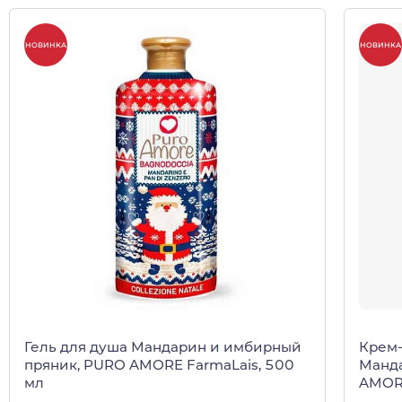
НОВИНКА
НОВИНКА
Гель для душа Мандарин и имбирный
Крем-
пряник, PURO AMORE FarmaLais, 500
Манда
мл
AMORE