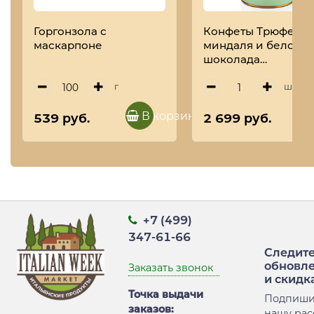
Горгонзола с
Конфеты Трюфель 
маскарпоне
миндаля и белого
шоколада
TARTUFIDOLCI, ANT
TORRONERIA
г
шт
PIEMONTESE, 160 г
(туба)
В корзину
539 руб.
2 699 руб.
+7 (499)
347-61-66
Следите
обновл
Заказать звонок
и скидк
Точка выдачи
Подпиши
заказов:
нашу рас