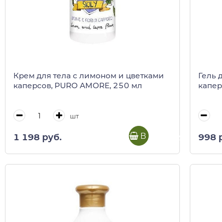
Крем для тела с лимоном и цветками
Гель 
каперсов, PURO AMORE, 250 мл
капер
шт
В корзину
1 198 руб.
998 