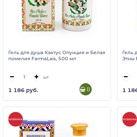
Гель для душа Кактус Опунция и Белая
Гель 
помелия FarmaLais, 500 мл
Этны 
шт
В корзину
1 186 руб.
1 18
НОВИНКА
НОВИНКА