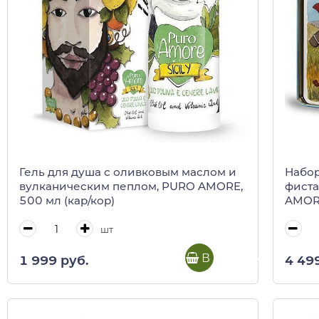
Гель для душа с оливковым маслом и
Набор
вулканическим пеплом, PURO AMORE,
фиста
500 мл (кар/кор)
AMORE
шт
В корзину
1 999 руб.
4 49