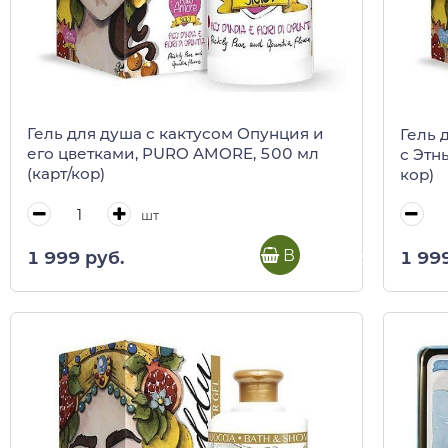
Гель для душа с кактусом Опунция и
Гель 
его цветками, PURO AMORE, 500 мл
с Этн
(карт/кор)
кор)
шт
В корзину
1 999 руб.
1 99