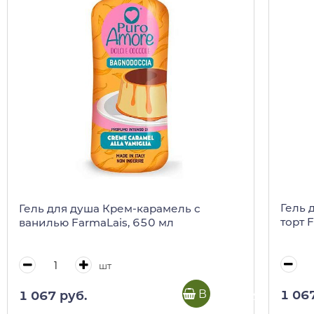
Гель 
Гель для душа Крем-карамель с
торт 
ванилью FarmaLais, 650 мл
шт
В корзину
1 06
1 067 руб.