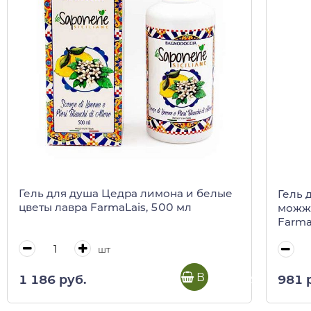
Гель для душа Цедра лимона и белые
Гель 
цветы лавра FarmaLais, 500 мл
можж
Farma
шт
В корзину
1 186 руб.
981 