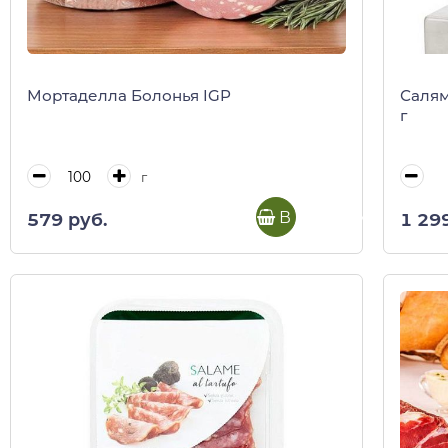
Мортаделла Болонья IGP
Салям
г
г
В корзину
579 руб.
1 29