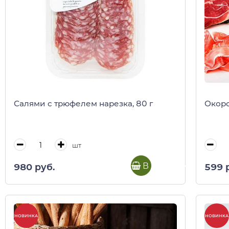
Салями с трюфелем нарезка, 80 г
Окоро
шт
В корзину
980 руб.
599 
НОВИНКА
НОВИНКА