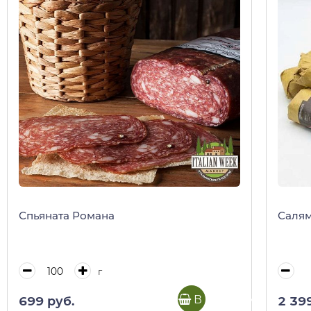
Спьяната Романа
Салям
г
В корзину
699 руб.
2 39