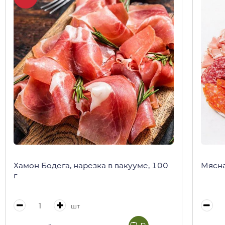
Хамон Бодега, нарезка в вакууме, 100
Мясна
г
шт