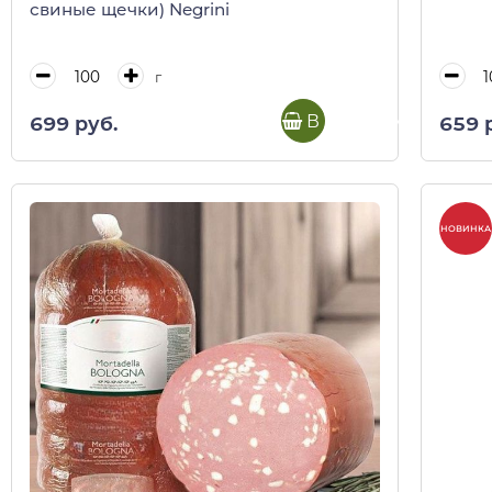
свиные щечки) Negrini
г
В корзину
699 руб.
659 
НОВИНКА