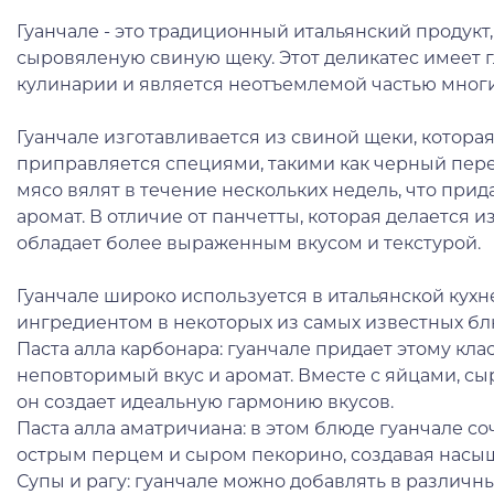
Гуанчале - это традиционный итальянский продукт
сыровяленую свиную щеку. Этот деликатес имеет 
кулинарии и является неотъемлемой частью многи
Гуанчале изготавливается из свиной щеки, котора
приправляется специями, такими как черный пере
мясо вялят в течение нескольких недель, что при
аромат. В отличие от панчетты, которая делается и
обладает более выраженным вкусом и текстурой.
Гуанчале широко используется в итальянской кух
ингредиентом в некоторых из самых известных бл
Паста алла карбонара: гуанчале придает этому кл
неповторимый вкус и аромат. Вместе с яйцами, с
он создает идеальную гармонию вкусов.
Паста алла аматричиана: в этом блюде гуанчале со
острым перцем и сыром пекорино, создавая насы
Супы и рагу: гуанчале можно добавлять в различн