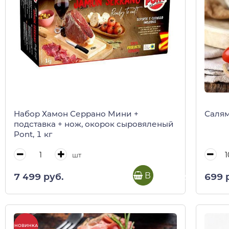
Набор Хамон Серрано Мини +
Салям
подставка + нож, окорок сыровяленый
Pont, 1 кг
шт
В корзину
7 499 руб.
699 
НОВИНКА