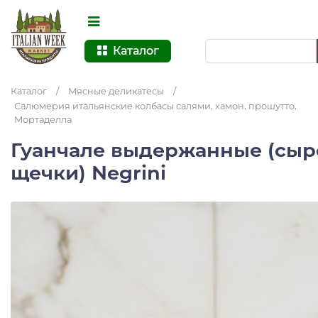
Каталог
Каталог
/
Мясные деликатесы
/
Салюмерия итальянские колбасы салями, хамон, прошутто,
Мортаделла
Гуанчале выдержанные (сы
щечки) Negrini