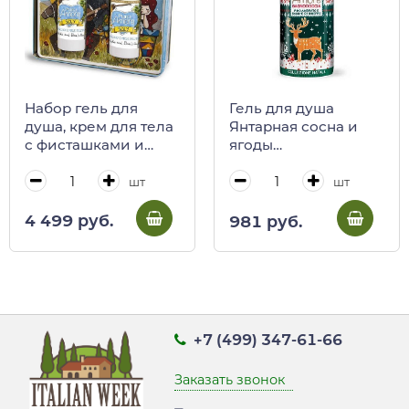
Набор гель для
Гель для душа
душа, крем для тела
Янтарная сосна и
с фисташками и
ягоды
медом с Этны, PURO
можжевельника,
AMORE, 250 мл +
PURO AMORE
шт
шт
250 мл (ж/б)
FarmaLais, 500 мл
4 499 руб.
981 руб.
+7 (499) 347-61-66
Заказать звонок