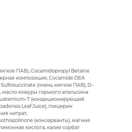
(мягкое ПАВ), Cocamidopropyl Betaine
мерная композиция, Cocamide DEA
Sulfosuccinate (очень мягкое ПАВ), D-
 масло кожуры горького апельсина
olyquaternium-7 (кондиционирующий
badensis Leaf Juice), глицерин
ния нитрат,
isothiazolinone (консерванты), магния
 лимонная кислота, калия сорбат