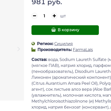
981 руб.
шт
В корзину
Регион:
Сицилия
Производитель:
FarmaLais
Состав:
вода, Sodium Laureth Sulfate 
(мягкое ПАВ), натрия хлорид, парфю
(пенообразователь), Disodium Laureth 
Лимонен (ароматический компонент),
(Citrus Aurantium Amara Peel Oil), P
агент), сок листьев алоэ вера (Aloe Bar
(увлажнитель), молочная кислота, маг
Methylchloroisothiazolinone (и) Methyl
хлорид, натрия бензоат (консервант),