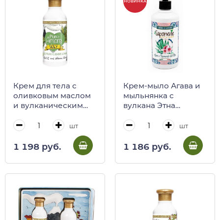
НОВИНКА
Крем для тела с
Крем-мыло Агава и
оливковым маслом
мыльнянка с
и вулканическим
вулкана Этна
пеплом, PURO
FarmaLais, 500 мл
AMORE, 250 мл
шт
шт
1 198 руб.
1 186 руб.