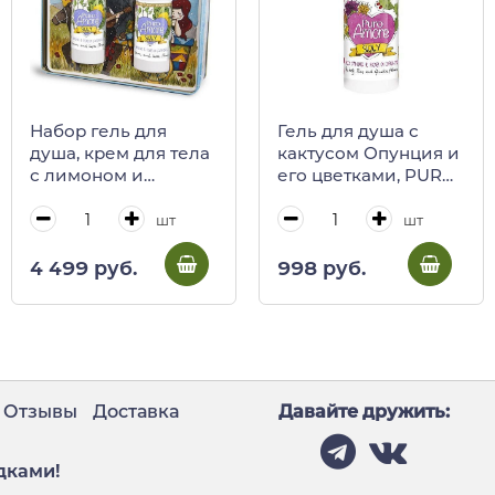
Набор гель для
Гель для душа с
душа, крем для тела
кактусом Опунция и
с лимоном и
его цветками, PURO
цветками каперсов,
AMORE, 250 мл
PURO AMORE, 250
шт
шт
мл + 250 мл (ж/б)
4 499 руб.
998 руб.
Отзывы
Доставка
Давайте дружить:
дками!