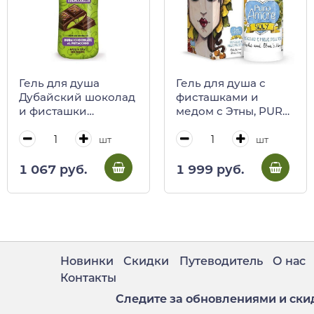
Гель для душа
Гель для душа с
Дубайский шоколад
фисташками и
и фисташки
медом с Этны, PURO
FarmaLais, 650 мл
AMORE, 500 мл
(карт/кор)
шт
шт
1 067 руб.
1 999 руб.
Новинки
Скидки
Путеводитель
О нас
Контакты
Следите за обновлениями и ски