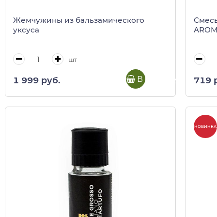
Жемчужины из бальзамического
Смесь
уксуса
AROMI
шт
В корзину
1 999 руб.
719 
НОВИНКА