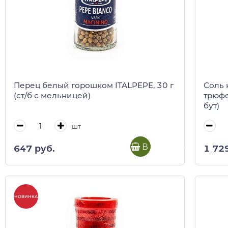
Перец белый горошком ITALPEPE, 30 г
Соль 
(ст/б с мельницей)
трюфе
бут)
шт
В корзину
647 руб.
1 72
НОВИНКА