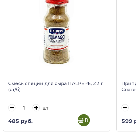
Смесь специй для сыра ITALPEPE, 22 г
Припр
(ст/б)
Спагет
шт
В корзину
485 руб.
599 