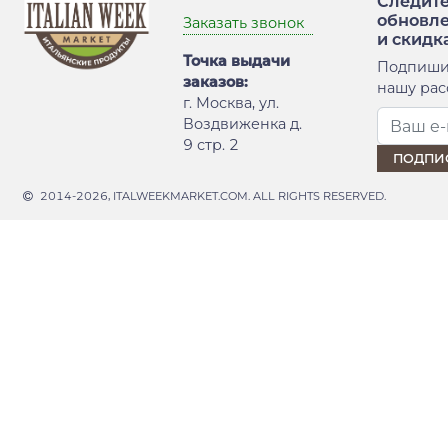
Следите
обновл
Заказать звонок
и скидк
Точка выдачи
Подпиши
заказов:
нашу рас
г. Москва, ул.
Воздвиженка д.
9 стр. 2
2014-2026, ITALWEEKMARKET.COM. ALL RIGHTS RESERVED.