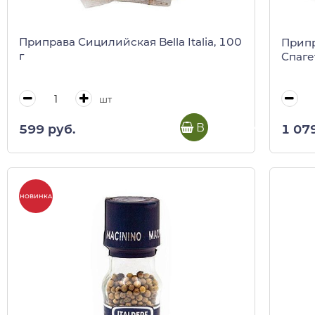
Приправа Сицилийская Bella Italia, 100
Припр
г
Спагет
шт
В корзину
599 руб.
1 07
НОВИНКА