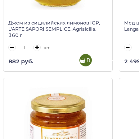
Джем из сицилийских лимонов IGP,
Мед ц
L'ARTE SAPORI SEMPLICE, Agrisicilia,
Langa,
360 г
шт
В корзину
882 руб.
2 49