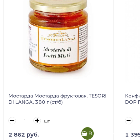
Мостарда Мостарда фруктовая, TESORI
Конфи
DI LANGA, 380 г (ст/б)
DOP Fi
шт
В корзину
2 862 руб.
1 39