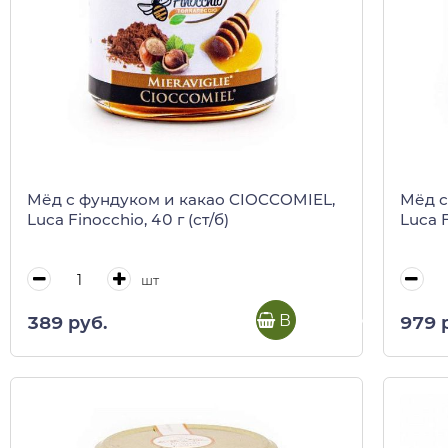
Мёд с фундуком и какао CIOCCOMIEL,
Мёд с
Luca Finocchio, 40 г (ст/б)
Luca F
шт
В корзину
389 руб.
979 