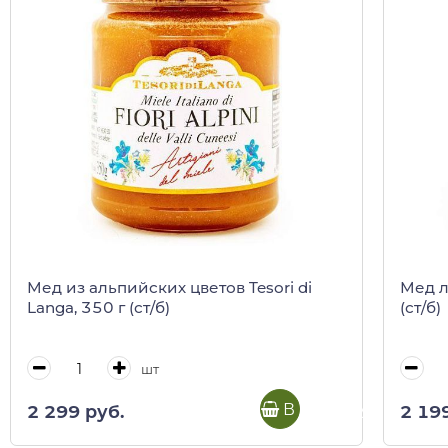
Мед из альпийских цветов Tesori di
Мед л
Langa, 350 г (ст/б)
(ст/б)
шт
В корзину
2 299 руб.
2 19