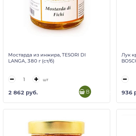
Мостарда из инжира, TESORI DI
Лук к
LANGA, 380 г (ст/б)
BOSCO
шт
В корзину
2 862 руб.
936 