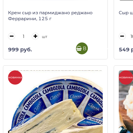
Крем сыр из пармиджано реджано
Сыр 
Феррарини, 125 г
шт
В корзину
999 руб.
549 
НОВИНКА
НОВИНКА