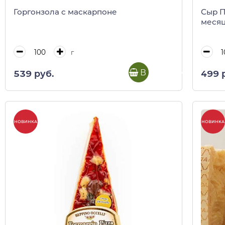
Горгонзола с маскарпоне
Сыр П
меся
г
В корзину
539 руб.
499 
НОВИНКА
НОВИНКА