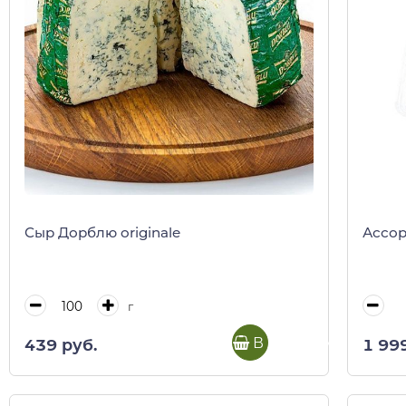
Сыр Дорблю originale
Ассорт
г
В корзину
439 руб.
1 99