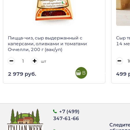
Пицца-чиз, сыр выдержанный с
Сыр т
каперсами, оливками и томатами
14 ме
Оччелли, 200 г (вак/уп)
шт
В корзину
2 979 руб.
499 
+7 (499)
347-61-66
Следите