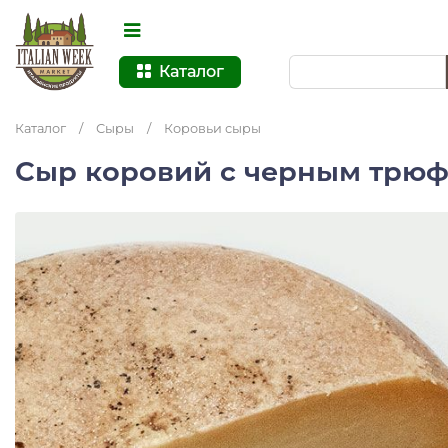
Каталог
Каталог
/
Сыры
/
Коровьи сыры
Сыр коровий с черным трюф