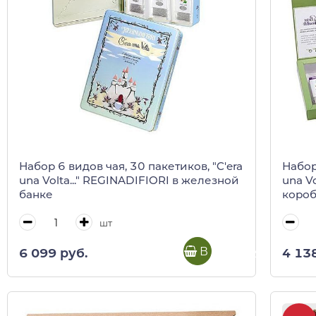
Набор 6 видов чая, 30 пакетиков, "C'era
Набор
una Volta..." REGINADIFIORI в железной
una V
банке
коро
шт
В корзину
6 099 руб.
4 13