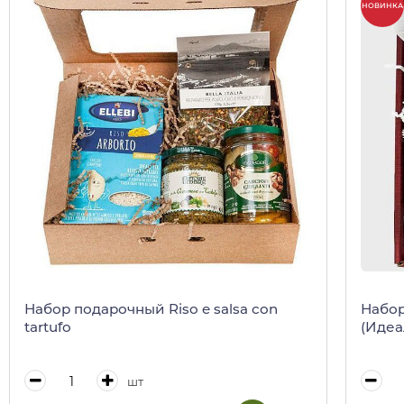
НОВИНКА
Набор подарочный Riso e salsa con
Набор
tartufo
(Идеа
шт