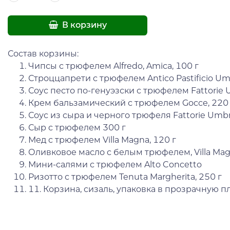
В корзину
Состав корзины:
Чипсы с трюфелем Alfredo, Amica, 100 г
Строццапрети с трюфелем Antico Pastificio Um
Соус песто по-генуэзски с трюфелем Fattorie 
Крем бальзамический с трюфелем Gocce, 220 
Соус из сыра и черного трюфеля Fattorie Umbr
Сыр с трюфелем 300 г
Мед с трюфелем Villa Magna, 120 г
Оливковое масло с белым трюфелем, Villa Mag
Мини-салями с трюфелем Alto Concetto
Ризотто с трюфелем Tenuta Margherita, 250 г
11. Корзина, сизаль, упаковка в прозрачную п