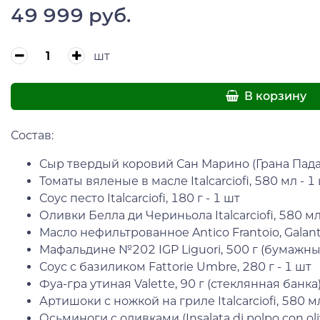
49 999 руб.
шт
В корзину
Состав:
Сыр твердый коровий Сан Марино (Грана Падан
Томаты вяленые в масле Italcarciofi, 580 мл - 1
Соус песто Italcarciofi, 180 г - 1 шт
Оливки Белла ди Чериньола Italcarciofi, 580 мл
Масло нефильтрованное Antico Frantoio, Galant
Мафальдине №202 IGP Liguori, 500 г (бумажный
Соус с базиликом Fattorie Umbre, 280 г - 1 шт
Фуа-гра утиная Valette, 90 г (стеклянная банка)
Артишоки с ножкой на гриле Italcarciofi, 580 мл
Осьминоги с оливками (Insalata di polpo con olive