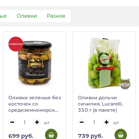
вые
Оливки
Разное
НОВИНКА
Оливки зеленые без
Оливки дольчи
косточек со
сичилия, Lucarelli,
средиземноморским
350 г (в пакете)
вкусом, La Tortola,
370 г (ст/б)
шт
шт
699 руб.
739 руб.