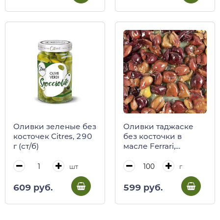
Оливки зеленые без
Оливки таджаске
косточек Citres, 290
без косточки в
г (ст/б)
масле Ferrari,
весовые
шт
г
609 руб.
599 руб.