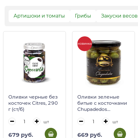
Артишоки и томаты
Грибы
Закуски весо
НОВИНКА
Оливки черные без
Оливки зеленые
косточек Citres, 290
битые с косточками
г (ст/б)
Chupadedos
(пальчики
оближешь), La
шт
шт
Tortola, 370 г (ст/б)
679 руб.
669 руб.