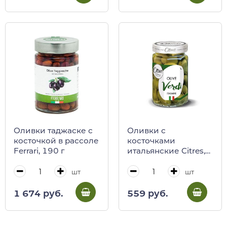
Оливки таджаске с
Оливки с
косточкой в рассоле
косточками
Ferrari, 190 г
итальянские Citres,
290 г (ст/б)
шт
шт
1 674 руб.
559 руб.