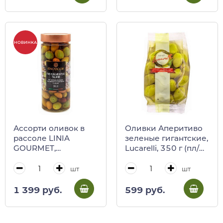
НОВИНКА
Ассорти оливок в
Оливки Аперитиво
рассоле LINIA
зеленые гигантские,
GOURMET,
Lucarelli, 350 г (пл/
ITALCARCIOFI, 580
пак)
мл (ст/б)
шт
шт
1 399 руб.
599 руб.