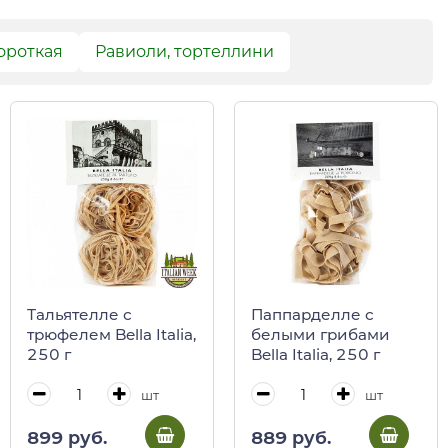
ороткая
Равиоли, тортеллини
Тальятелле с
Паппарделле с
трюфелем Bella Italia,
белыми грибами
250 г
Bella Italia, 250 г
шт
шт
899 руб.
889 руб.