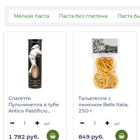
Мелкая паста
Паста без глютена
Паста б
Спагетти
Тальятелле с
Пульчинелла в тубе
лимоном Bella Italia,
Antico Pastificio
250 г
Umbro, 500 г
шт
шт
1 782 руб.
849 руб.