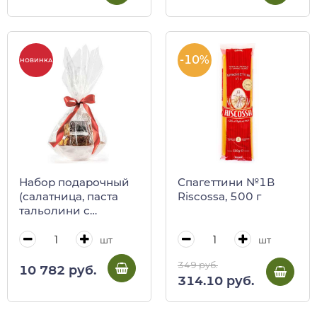
-10%
НОВИНКА
Набор подарочный
Спагеттини №1В
(салатница, паста
Riscossa, 500 г
тальолини с
лимоном, приправа
спагеттата с
шт
шт
лимоном, паста
349 руб.
тальятелле яичная)
10 782 руб.
314.10 руб.