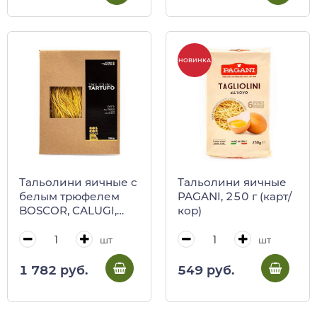
НОВИНКА
Тальолини яичные с
Тальолини яичные
белым трюфелем
PAGANI, 250 г (карт/
BOSCOR, CALUGI,
кор)
250 г (карт/кор)
шт
шт
1 782 руб.
549 руб.