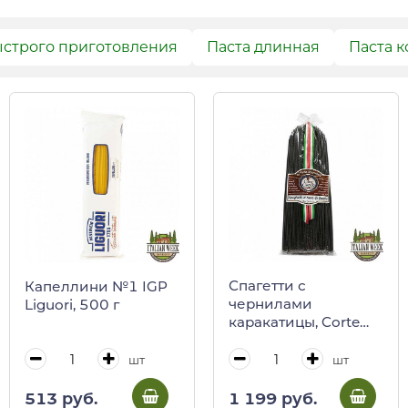
ыстрого приготовления
Паста длинная
Паста к
Спагетти с
Капеллини №1 IGP
чернилами
Liguori, 500 г
каракатицы, Corte
Castello
шт
шт
1 199 руб.
513 руб.