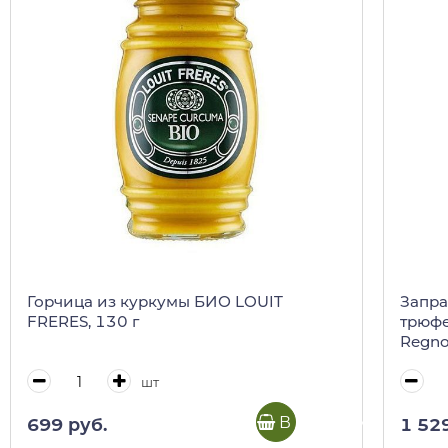
Горчица из куркумы БИО LOUIT
Запра
FRERES, 130 г
трюфе
Regno 
шт
В корзину
699 руб.
1 52