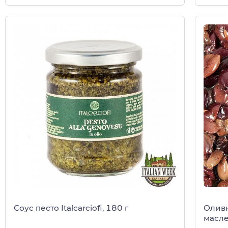
Соус песто Italcarciofi, 180 г
Оливк
масле