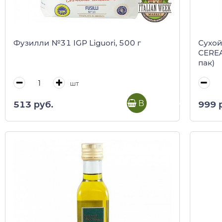
Фузилли №31 IGP Liguori, 500 г
Сухой
CEREA
пак)
шт
В корзину
513 руб.
999 