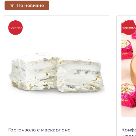
По новизне
НОВИНКА
НОВИНКА
Горгонзола с маскарпоне
Конфе
начин