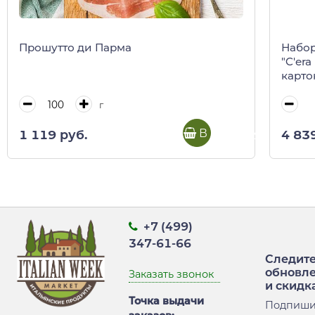
Прошутто ди Парма
Набор
"C'era
карто
г
В корзину
1 119 руб.
4 83
+7 (499)
347-61-66
Следите
обновл
Заказать звонок
и скидк
Точка выдачи
Подпиши