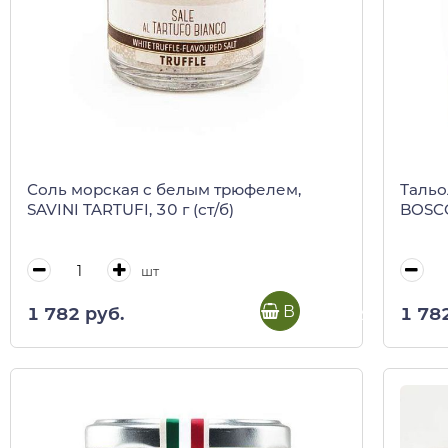
Соль морская c белым трюфелем,
Тальо
SAVINI TARTUFI, 30 г (ст/б)
BOSCO
шт
В корзину
1 782 руб.
1 78