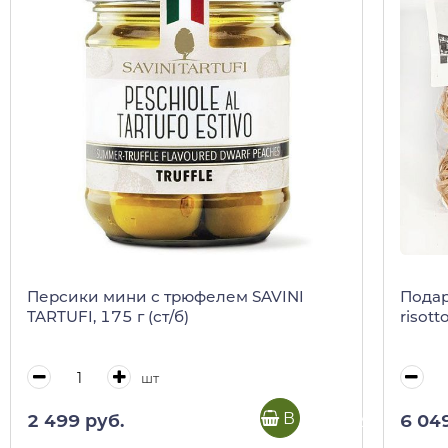
Персики мини с трюфелем SAVINI
Подар
TARTUFI, 175 г (ст/б)
risotto
шт
В корзину
2 499 руб.
6 04