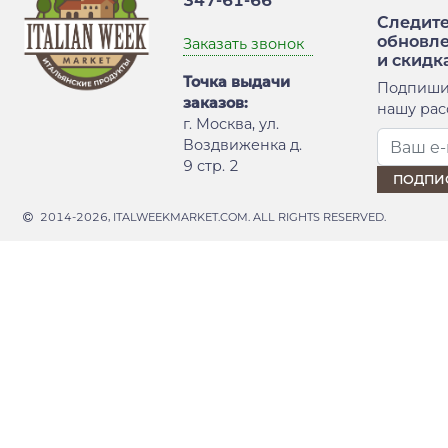
347-61-66
Следите
обновл
Заказать звонок
и скидк
Точка выдачи
Подпиши
заказов:
нашу рас
г. Москва, ул.
Воздвиженка д.
9 стр. 2
2014-2026, ITALWEEKMARKET.COM. ALL RIGHTS RESERVED.