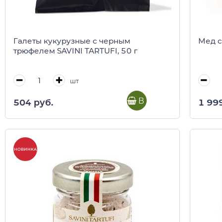
Галеты кукурузные с черным
Мед с
трюфелем SAVINI TARTUFI, 50 г
шт
В корзину
504 руб.
1 99
НОВИНКА