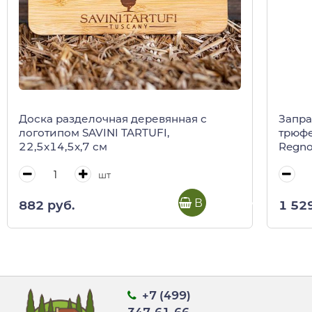
Доска разделочная деревянная с
Запра
логотипом SAVINI TARTUFI,
трюфе
22,5x14,5x,7 см
Regno 
шт
В корзину
882 руб.
1 52
+7 (499)