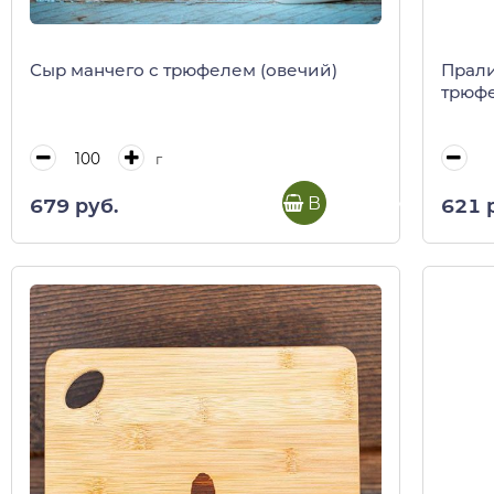
Сыр манчего с трюфелем (овечий)
Прали
трюфе
г
В корзину
679 руб.
621 