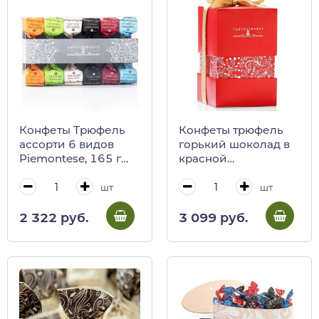
Конфеты Трюфель
Конфеты трюфель
ассорти 6 видов
горький шоколад в
Piemontese, 165 г
красной
(пл/кор) (0102)
подарочной
коробке Piemontese,
шт
шт
200 г (0117)
2 322 руб.
3 099 руб.