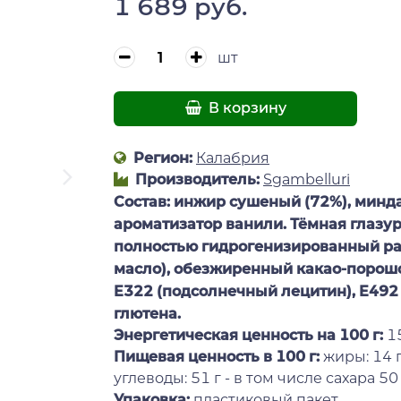
1 689 руб.
шт
В корзину
Регион:
Калабрия
Производитель:
Sgambelluri
Состав:
инжир сушеный (72%), минда
ароматизатор ванили. Тёмная глазу
полностью гидрогенизированный р
масло), обезжиренный какао-порошо
E322 (подсолнечный лецитин), E492 
глютена.
Энергетическая ценность на 100 г
:
15
Пищевая ценность в 100 г:
жиры: 14 г
углеводы: 51 г - в том числе сахара 50 г,
Упаковка:
пластиковый пакет