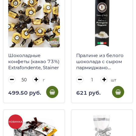
Шоколадные
Пралине из белого
конфеты (какао 73%)
шоколада с сыром
Extrafondente, Stainer
пармиджано
реджано Stainer,
29,4 г
г
шт
499.50 руб.
621 руб.
НОВИНКА