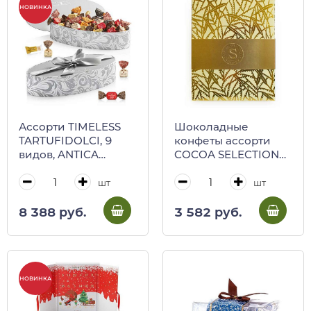
НОВИНКА
Ассорти TIMELESS
Шоколадные
TARTUFIDOLCI, 9
конфеты ассорти
видов, ANTICA
COCOA SELECTION
TORRONERIA
4126, Stainer, 120 г
PIEMONTESE, 600 кг
(золотая коробка с
шт
шт
(карт/кор серебро)
красной лентой)
8 388 руб.
3 582 руб.
НОВИНКА