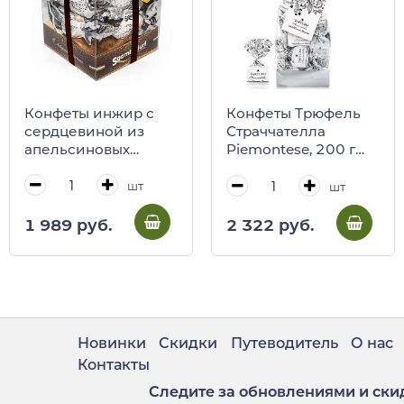
Конфеты инжир с
Конфеты Трюфель
сердцевиной из
Страччателла
апельсиновых
Piemontese, 200 г
цукатов в белом
(пакет) (0123)
шоколаде
шт
шт
Sgambelluri, 200 г
(пл/кубик)
1 989 руб.
2 322 руб.
Новинки
Скидки
Путеводитель
О нас
Контакты
Следите за обновлениями и ски