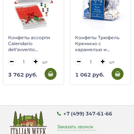
Конфеты ассорти
Конфеты Трюфель
Calendario
Кремино с
dell’avvento
карамелью и
“Christmas time”,
соленым лесным
ANTICA TORRONERIA
орехом, ANTICA
шт
шт
PIEMONTESE, 168 г
TORRONERIA
PIEMONTESE, 63 г
3 762 руб.
1 062 руб.
(пл/кор)
+7 (499) 347-61-66
Заказать звонок