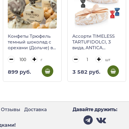
Конфеты Трюфель
Ассорти TIMELESS
темный шоколад с
TARTUFIDOLCI, 3
орехами (Дольче) в
вида, ANTICA
бежевой бумаге,
TORRONERIA
ANTICA TORRONERIA
PIEMONTESE, 200 г
г
шт
PIEMONTESE,
(бежевая карт/кор
весовые
лодочкой)
899 руб.
3 582 руб.
Отзывы
Доставка
Давайте дружить:
дками!