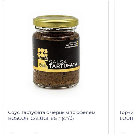
Соус Тартуфата с черным трюфелем
Горчи
BOSCOR, CALUGI, 85 г (ст/б)
LOUIT