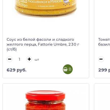
Соус из белой фасоли и сладкого
Томат
желтого перца, Fattorie Umbre, 230 г
базил
(ст/б)
шт
В корзину
629 руб.
299 