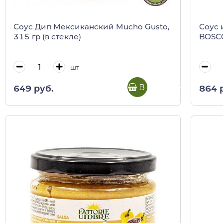
Соус Дип Мексиканский Mucho Gusto,
Соус 
315 гр (в стекле)
BOSCO
шт
В корзину
649 руб.
864 