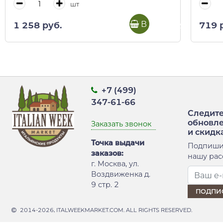
шт
В корзину
1 258 руб.
719 
+7 (499)
347-61-66
Следите
обновл
Заказать звонок
и скидк
Точка выдачи
Подпиши
заказов:
нашу рас
г. Москва, ул.
Воздвиженка д.
9 стр. 2
2014-2026, ITALWEEKMARKET.COM. ALL RIGHTS RESERVED.