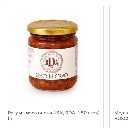
Рагу из мяса оленя 43%, RDA, 180 г (ст/
Мед а
б)
BOSCO