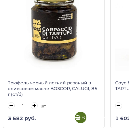
Трюфель черный летний резаный в
Соус 
оливковом масле BOSCOR, CALUGI, 85
TARTUF
г (ст/б)
шт
В корзину
3 582 руб.
1 60