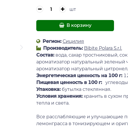
шт
В корзину
Регион:
Сицилия
Производитель:
Bibite Polara S.r.l.
Состав:
вода, сахар тростниковый, с
ароматизатор натуральный зеленый ча
ароматизатор натуральный цитронел
Энергетическая ценность на 100 г
:
12
Пищевая ценность в 100 г:
углеводы: 
Упаковка:
бутылка стеклянная.
Условия хранения:
хранить в сухом п
тепла и света.
Все расслабляющие и улучшающие пи
лемонграсса в тонизирующем и ориг