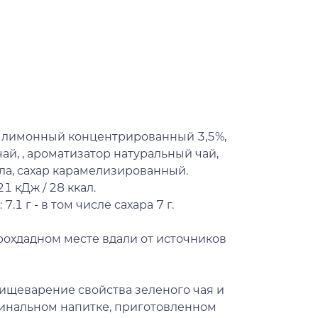
ок лимонный концентрированный 3,5%,
й, , ароматизатор натуральный чай,
ла, сахар карамелизированный.
1 кДж / 28 ккал.
7.1 г - в том числе сахара 7 г.
рохдадном месте вдали от источников
щеварение свойства зеленого чая и
инальном напитке, приготовленном