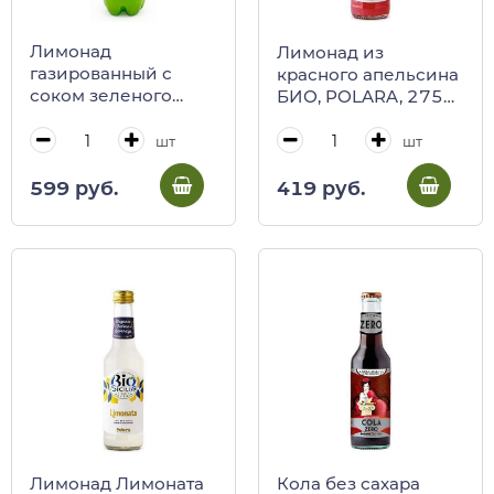
Лимонад
Лимонад из
газированный с
красного апельсина
соком зеленого
БИО, POLARA, 275
манадрина из
мл (ст/бут)
Сицилии без сахара
шт
шт
CHIOSCHI, Polara,
950 мл (пл/бут)
599 руб.
419 руб.
Лимонад Лимоната
Кола без сахара