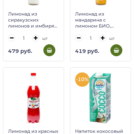
Лимонад из
Лимонад из
сиракузских
мандарина с
лимонов и имбиря
лимоном БИО,
БИО, POLARA, 275
POLARA, 275 мл (ст/
мл (ст/бут)
бут)
шт
шт
479 руб.
419 руб.
-10%
Лимонад из красных
Напиток кокосовый