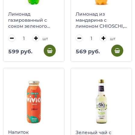
Лимонад
Лимонад из
газированный с
мандарина с
соком зеленого
лимоном CHIOSCHI,
манадрина из
Polara, 950 мл (пл/
Сицилии CHIOSCHI,
бут)
шт
шт
Polara, 950 мл (пл/
бут)
599 руб.
569 руб.
Напиток
Зеленый чай с