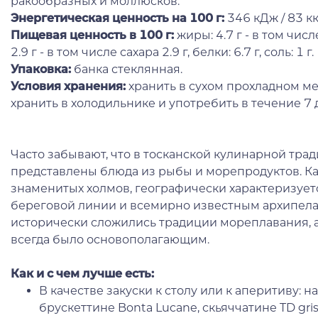
ракообразных и моллюсков.
Энергетическая ценность на 100 г
:
346 кДж / 83 кк
Пищевая ценность в 100 г:
жиры: 4.7 г - в том чис
2.9 г - в том числе сахара 2.9 г, белки: 6.7 г, соль: 1 г.
Упаковка:
банка стеклянная.
Условия хранения:
хранить в сухом прохладном ме
хранить в холодильнике и употребить в течение 7 
Часто забывают, что в тосканской кулинарной тра
представлены блюда из рыбы и морепродуктов. Как
знаменитых холмов, географически характеризуе
береговой линии и всемирно известным архипелаг
исторически сложились традиции мореплавания, 
всегда было основополагающим.
Как и с чем лучше есть:
В качестве закуски к столу или к аперитиву: 
брускеттине Bonta Lucane, скьяччатине TD gris