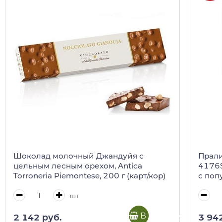
Шоколад молочный Джандуйя с
Прали
цельным лесным орехом, Antica
4176S
Torroneria Piemontese, 200 г (карт/кор)
с поп
шт
В корзину
2 142 руб.
3 94