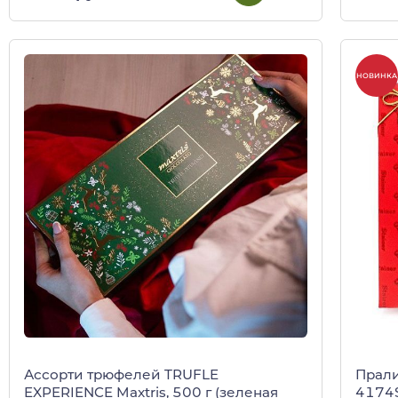
НОВИНКА
Ассорти трюфелей TRUFLE
Прали
EXPERIENCE Maxtris, 500 г (зеленая
4174S