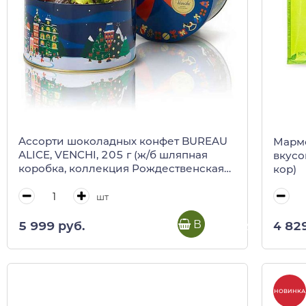
Aссорти шоколадных конфет BUREAU
Марме
ALICE, VENCHI, 205 г (ж/б шляпная
вкусо
коробка, коллекция Рождественская
кор)
Алиса)
шт
В корзину
5 999 руб.
4 82
НОВИНКА