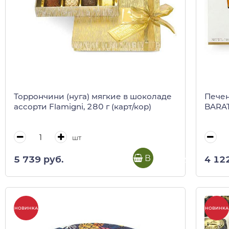
Торрончини (нуга) мягкие в шоколаде
Печен
ассорти Flamigni, 280 г (карт/кор)
BARAT
шт
В корзину
5 739 руб.
4 12
НОВИНКА
НОВИНКА