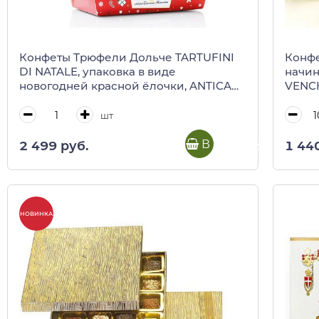
Конфеты Трюфели Дольче TARTUFINI
Конфе
DI NATALE, упаковка в виде
начин
новогодней красной ёлочки, ANTICA
VENCH
TORRONERIA PIEMONTESE, 180 г
шт
В корзину
2 499 руб.
1 44
НОВИНКА