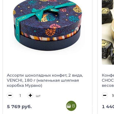
Ассорти шоколадных конфет, 2 вида,
Конфе
VENCHI, 180 г (маленькая шляпная
CHOCO
коробка Мурано)
весо
шт
В корзину
5 769 руб.
1 44