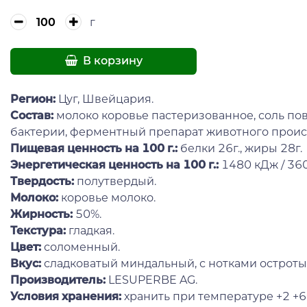
г
В корзину
Регион:
Цуг, Швейцария.
Состав:
молоко коровье пастеризованное, соль п
бактерии, ферментный препарат животного прои
Пищевая ценность на 100 г.:
белки 26г., жиры 28г.
Энергетическая ценность на 100 г.:
1480 кДж / 360
Твердость:
полутвердый.
Молоко:
коровье молоко.
Жирность:
50%.
Текстура:
гладкая.
Цвет:
соломенный.
Вкус:
сладковатый миндальный, с нотками остроты
Производитель:
LESUPERBE AG.
Условия хранения:
хранить при температуре +2 +6