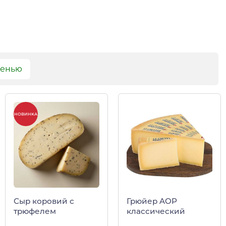
сенью
НОВИНКА
Сыр коровий с
Грюйер AOP
трюфелем
классический