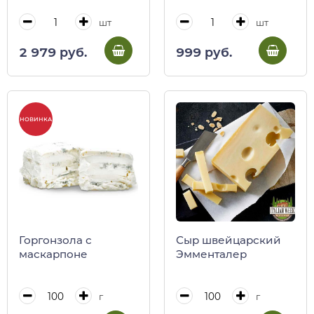
оливками и
Феррарини, 125 г
томатами Оччелли,
шт
шт
200 г (вак/уп)
2 979 руб.
999 руб.
НОВИНКА
Горгонзола с
Сыр швейцарский
маскарпоне
Эмменталер
г
г