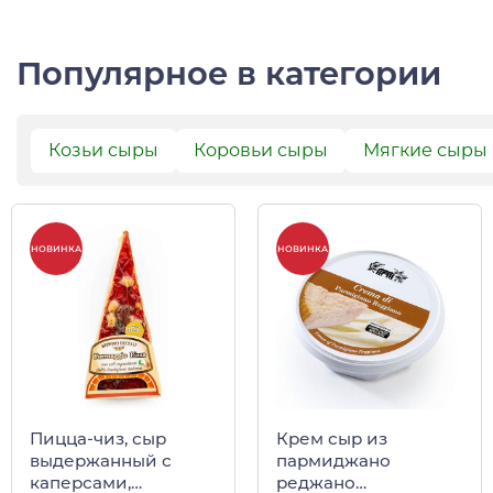
Популярное в категории
Козьи сыры
Коровьи сыры
Мягкие сыры
НОВИНКА
НОВИНКА
Пицца-чиз, сыр
Крем сыр из
выдержанный с
пармиджано
каперсами,
реджано