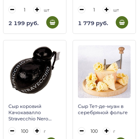
200 г
шт
шт
2 199 руб.
1 779 руб.
Сыр Тет-де-муан в
Сыр коровий
серебряной фольге
Качокавалло
Stravecchio Nero
Ауриккьо
г
г