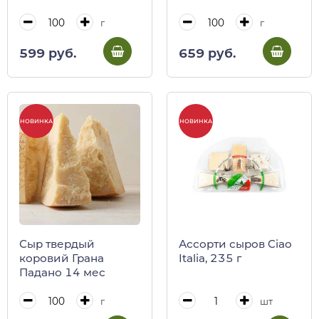
г
г
599 руб.
659 руб.
НОВИНКА
НОВИНКА
Сыр твердый
Ассорти сыров Ciao
коровий Грана
Italia, 235 г
Падано 14 мес
г
шт