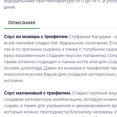
хододильнике при температуре от 0 до +4°С и упо
дней.
Описание
Соус из инжира с трюфелем
Стефании Калуджи - 
всей линейке сладостей. Идеальное сочетание. Его
так и со зрелыми сырами, а также с голубыми сыр
ярко выраженным сладким вкусом: например, соп
также отлично подходит к панна-котте или для соз
основе шоколада. Джем из инжира и трюфелей так
миксологических баров для создания интересных
нотками.
Соус малиновый с трюфелем.
Сладко-терпкий вку
создавая интересную комбинацию, которую можно
сырам, а также для украшения и декорирования де
который можно преподнести близкому человеку. И