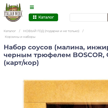
Каталог
Каталог
/
НОВЫЙ ГОД (подарки и не только)
/
Корзины и наборы
Набор соусов (малина, инжир
черным трюфелем BOSCOR, C
(карт/кор)