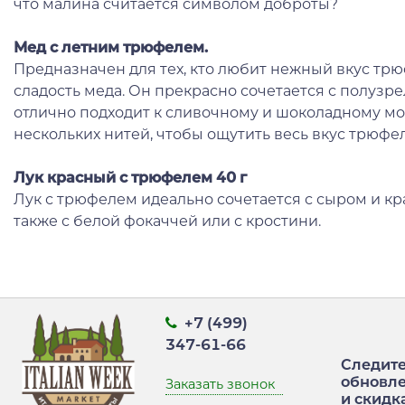
что малина считается символом доброты?
Мед
с летним трюфелем.
Предназначен для тех, кто любит нежный вкус трюф
сладость меда. Он прекрасно сочетается с полуз
отлично подходит к сливочному и шоколадному мо
нескольких нитей, чтобы ощутить весь вкус трюфел
Лук красный с трюфелем 40 г
Лук с трюфелем идеально сочетается с сыром и к
также с белой фокаччей или с кростини.
+7 (499)
347-61-66
Следите
обновл
Заказать звонок
и скидк