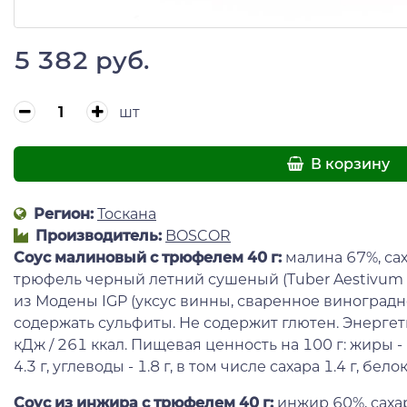
5 382 руб.
шт
В корзину
Регион:
Тоскана
Производитель:
BOSCOR
Соус малиновый с трюфелем 40 г:
малина 67%, сах
трюфель черный летний сушеный (Tuber Aestivum Vi
из Модены IGP (уксус винны, сваренное виноградн
содержать сульфиты. Не содержит глютен. Энергет
кДж / 261 ккал. Пищевая ценность на 100 г: жиры -
4.3 г, углеводы - 1.8 г, в том числе сахара 1.4 г, белок 
Соус из инжира с трюфелем 40 г:
инжир 60%, сахар