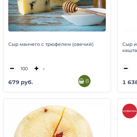
Сыр манчего с трюфелем (овечий)
Сыр и
каштан
г
В корзину
679 руб.
1 63
НОВИНКА