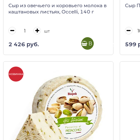
Сыр из овечьего и коровьего молока в
Сыр 
каштановых листьях, Occelli, 140 г
шт
В корзину
2 426 руб.
599 
НОВИНКА