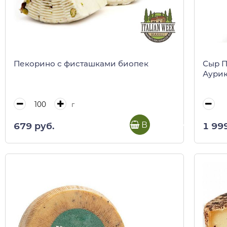
Пекорино с фисташками биопек
Сыр 
Аурик
г
В корзину
679 руб.
1 99