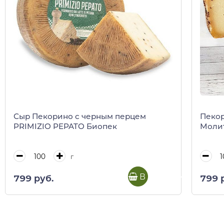
Сыр Пекорино с черным перцем
Пекор
PRIMIZIO PEPATO Биопек
Моли
г
В корзину
799 руб.
799 