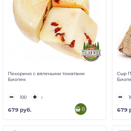
Пекорино с вялеными томатами
Сыр П
Биопек
Биоп
г
В корзину
679 руб.
679 