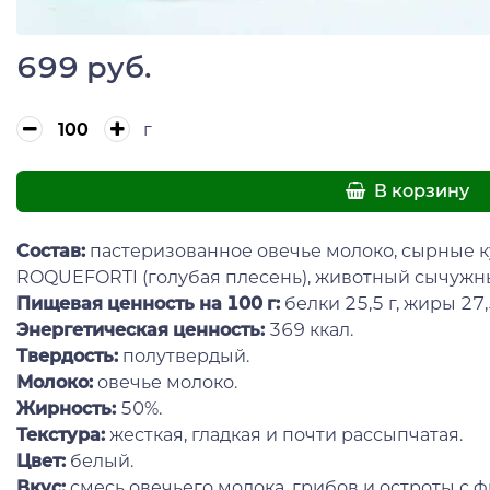
699 руб.
г
В корзину
Состав:
пастеризованное овечье молоко, сырные ку
ROQUEFORTI (голубая плесень), животный сычужн
Пищевая ценность на 100 г:
белки 25,5 г, жиры 27,5
Энергетическая ценность:
369 ккал.
Твердость:
полутвердый.
Молоко:
овечье молоко.
Жирность:
50%.
Текстура:
жесткая, гладкая и почти рассыпчатая.
Цвет:
белый.
Вкус:
смесь овечьего молока, грибов и остроты с