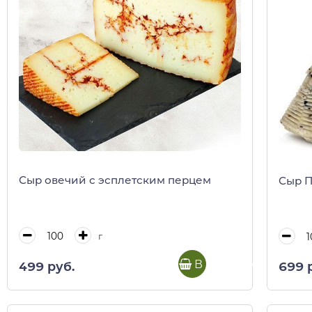
Сыр овечий с эсплетским перцем
Сыр П
г
В корзину
499 руб.
699 