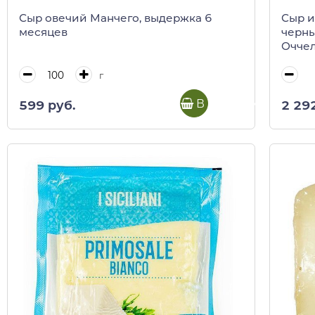
Сыр овечий Манчего, выдержка 6
Сыр и
месяцев
черны
Оччел
г
В корзину
599 руб.
2 29