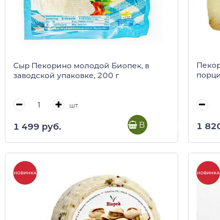
Пеко
Сыр Пекорино молодой Биопек, в
порци
заводской упаковке, 200 г
шт
В корзину
1 82
1 499 руб.
НОВИНКА
НОВИНКА