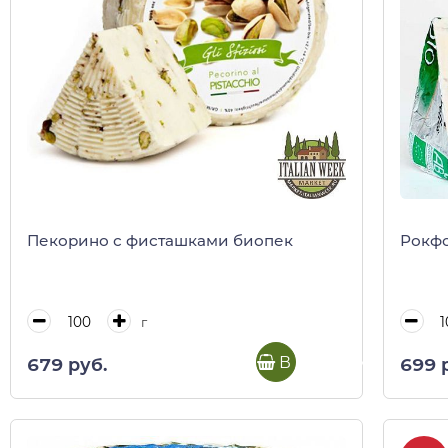
Пекорино с фисташками биопек
Рокф
г
В корзину
679 руб.
699 