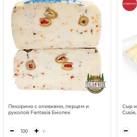
НОВИНКА
Пекорино с оливками, перцем и
Сыр и
руколой Fantasia Биопек
Cusie,
г