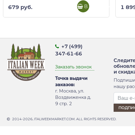
В корзину
679 руб.
1 89
+7 (499)
347-61-66
Следите
обновл
Заказать звонок
и скидк
Точка выдачи
Подпиши
заказов:
нашу рас
г. Москва, ул.
Воздвиженка д.
9 стр. 2
2014-2026, ITALWEEKMARKET.COM. ALL RIGHTS RESERVED.