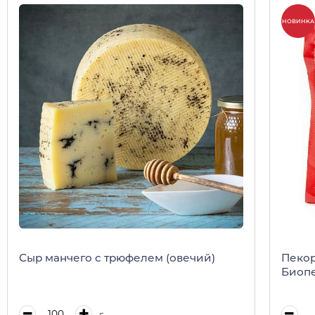
НОВИНКА
Сыр манчего с трюфелем (овечий)
Пекор
Биопе
г