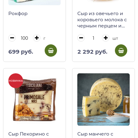
Рокфор
Сыр из овечьего и
коровьего молока с
черным перцем и
красными ягодами
Оччелли, 140 г
г
шт
699 руб.
2 292 руб.
НОВИНКА
Сыр Пекорино с
Сыр манчего с