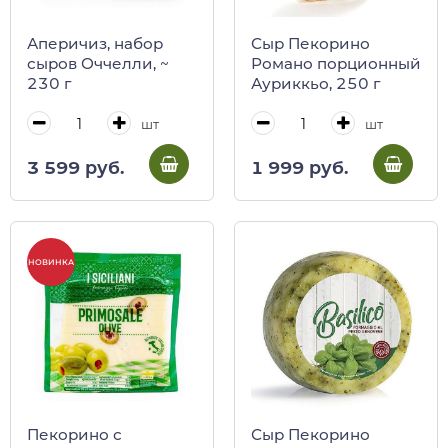
Аперичиз, набор
Сыр Пекорино
сыров Оччелли, ~
Романо порционный
230 г
Ауриккьо, 250 г
шт
шт
3 599 руб.
1 999 руб.
НОВИНКА
Пекорино с
Сыр Пекорино