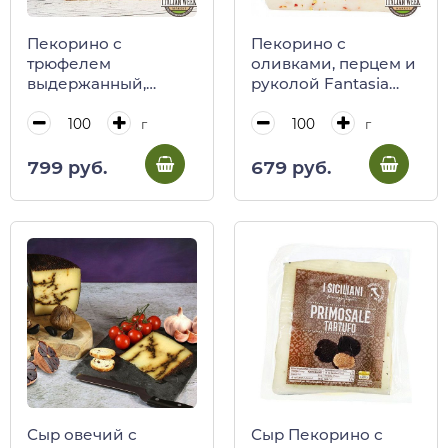
Пекорино с
Пекорино с
трюфелем
оливками, перцем и
выдержанный,
руколой Fantasia
Молитерно
Биопек
г
г
799 руб.
679 руб.
Сыр овечий с
Сыр Пекорино с