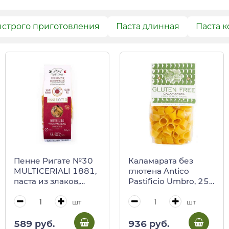
ыстрого приготовления
Паста длинная
Паста к
Пенне Ригате №30
Каламарата без
MULTICERIALI 1881,
глютена Antico
паста из злаков,
Pastificio Umbro, 250
Berruto 250 г
г
шт
шт
589 руб.
936 руб.