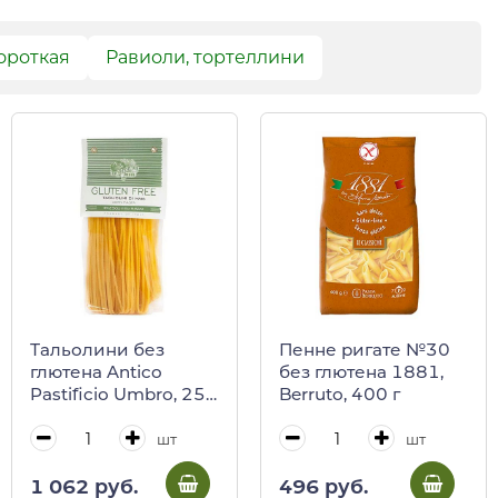
ороткая
Равиоли, тортеллини
Тальолини без
Пенне ригате №30
глютена Antico
без глютена 1881,
Pastificio Umbro, 250
Berruto, 400 г
г
шт
шт
1 062 руб.
496 руб.