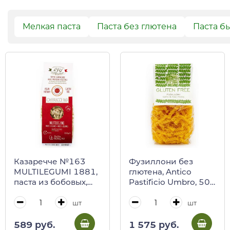
Мелкая паста
Паста без глютена
Паста б
Казаречче №163
Фузиллони без
MULTILEGUMI 1881,
глютена, Antico
паста из бобовых,
Pastificio Umbro, 500
Berruto 250 г
г
шт
шт
589 руб.
1 575 руб.