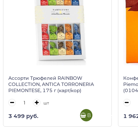
Ассорти Трюфелей RAINBOW
Конф
COLLECTION, ANTICA TORRONERIA
Piemo
PIEMONTESE, 175 г (карт/кор)
(0104
шт
В корзину
3 499 руб.
1 96