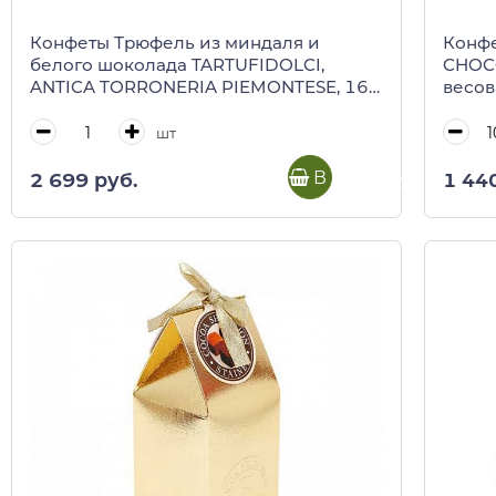
Конфеты Трюфель из миндаля и
Конфе
белого шоколада TARTUFIDOLCI,
CHOCO
ANTICA TORRONERIA PIEMONTESE, 160
весо
г (туба)
шт
В корзину
2 699 руб.
1 44