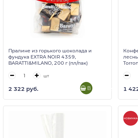
Пралине из горького шоколада и
Конфе
фундука EXTRA NOIR 4359,
лесны
BARATTI&MILANO, 200 г (пл/пак)
Torro
(кори
шт
В корзину
2 322 руб.
1 42
НОВИНКА