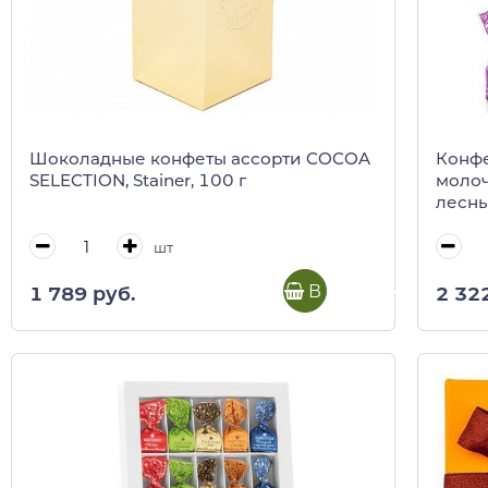
Шоколадные конфеты ассорти COCOA
Конфе
SELECTION, Stainer, 100 г
молоч
лесны
PIEMO
шт
В корзину
1 789 руб.
2 32