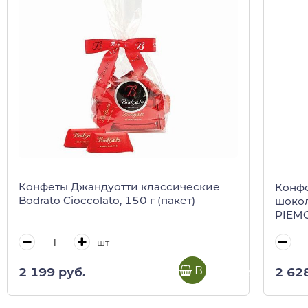
Конфеты Джандуотти классические
Конф
Bodrato Cioccolato, 150 г (пакет)
шокол
PIEMO
шт
В корзину
2 199 руб.
2 62