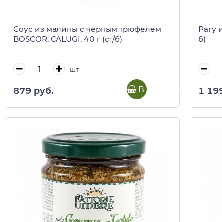
Соус из малины с черным трюфелем
Рагу 
BOSCOR, CALUGI, 40 г (ст/б)
б)
шт
В корзину
879 руб.
1 19