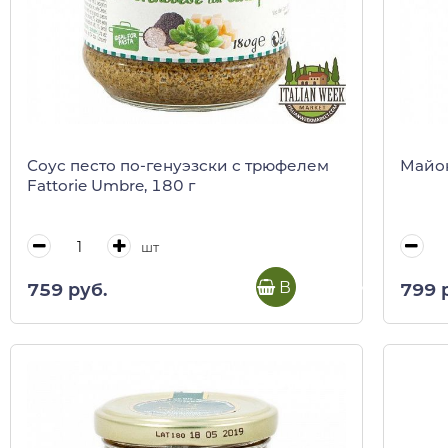
Соус песто по-генуэзски с трюфелем
Майон
Fattorie Umbre, 180 г
шт
В корзину
759 руб.
799 