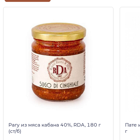
Рагу из мяса кабана 40%, RDA, 180 г
Пате 
(ст/б)
г