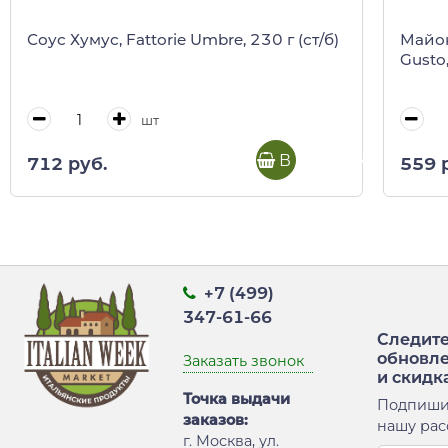
Соус Хумус, Fattorie Umbre, 230 г (ст/б)
Майон
Gusto
шт
В корзину
712 руб.
559 
+7 (499)
347-61-66
Следите
обновл
Заказать звонок
и скидк
Точка выдачи
Подпиши
заказов:
нашу рас
г. Москва, ул.