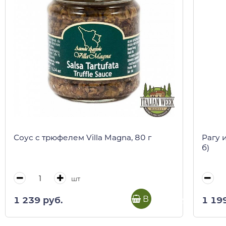
Соус с трюфелем Villa Magna, 80 г
Рагу и
б)
шт
В корзину
1 239 руб.
1 19