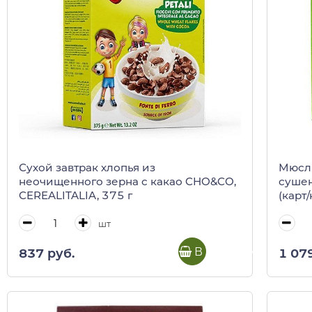
Сухой завтрак хлопья из
Мюсли
неочищенного зерна с какао CHO&CO,
сушен
CEREALITALIA, 375 г
(карт/
шт
В корзину
837 руб.
1 07