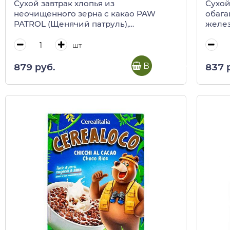
Сухой завтрак хлопья из
Сухой
неочищенного зерна с какао PAW
обага
PATROL (Щенячий патруль),
желез
CEREALITALIA, 300 г
шт
В корзину
879 руб.
837 