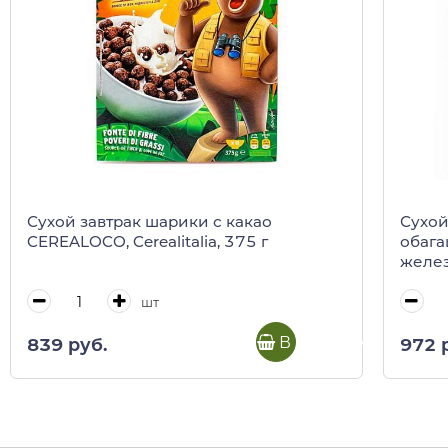
Сухой завтрак шарики с какао
Сухой
CEREALOCO, Cerealitalia, 375 г
обага
желез
шт
В корзину
839 руб.
972 