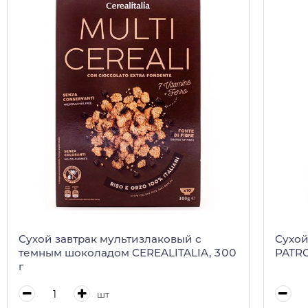
Сухой завтрак мультизлаковый с
Сухой
темным шоколадом CEREALITALIA, 300
PATRO
г
шт