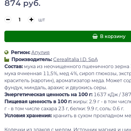
874 руб.
шт
В корзину
Регион:
Апулия
Производитель:
Cerealitalia I.D. SpA
Состав:
мука из неочищенного пшеничного зерна 34
мука ячменная 11,5%, мед 4%, сироп глюкозы, экстр
краситель (каротин), ароматизатор меда. Может сод
фундук, миндаль, арахис и двуокись серы.
Энергетическая ценность на 100 г
:
1637 кДж / 387 
Пищевая ценность в 100 г
:
жиры: 2.9 г - в том чис
г - в том числе сахара 23 г, белки: 9.9 г, соль: 0.6 г.
Условия хранения:
хранить в сухом прохладном ме
Колечки из злаков с медом. Источник магния и ци