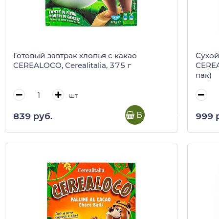
Готовый завтрак хлопья с какао
Сухой
CEREALOCO, Cerealitalia, 375 г
CEREA
пак)
шт
В корзину
839 руб.
999 