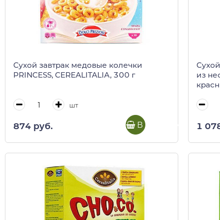
Сухой завтрак медовые колечки
Сухой
PRINCESS, CEREALITALIA, 300 г
из не
красн
CEREA
шт
В корзину
874 руб.
1 07