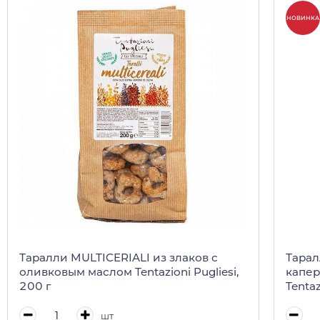
НОВИНКА
Таралли MULTICERIALI из злаков с
Тарал
оливковым маслом Tentazioni Pugliesi,
капер
200 г
Tentaz
шт