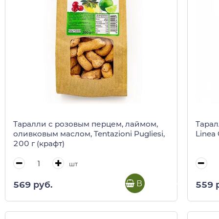
Таралли с розовым перцем, лаймом,
Тарал
оливковым маслом, Tentazioni Pugliesi,
Linea 
200 г (крафт)
шт
В корзину
569 руб.
559 