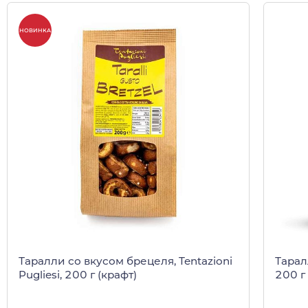
НОВИНКА
Таралли со вкусом брецеля, Tentazioni
Таралл
Pugliesi, 200 г (крафт)
200 г